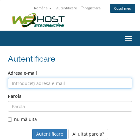
Română
Autentificare
Înregistrare
Coșul meu
Navi
Toggl
Autentificare
Adresa e-mail
Parola
nu mă uita
Ai uitat parola?