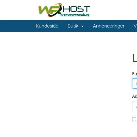
Kundeside
Butik
Annonceringer
V
E-
A