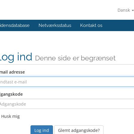
Dansk
idensdatabase
Netværksstatus
Kontakt os
Log ind
Denne side er begrænset
mail adresse
dgangskode
Husk mig
Glemt adgangskode?