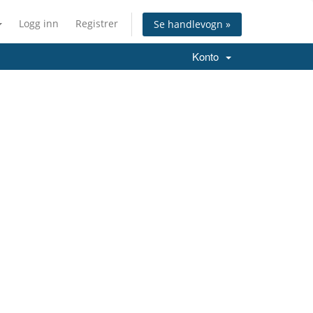
Logg inn
Registrer
Se handlevogn »
Konto