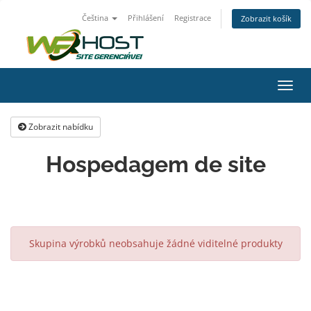
Čeština
Přihlášení
Registrace
Zobrazit košík
Přep
navig
Zobrazit nabídku
Hospedagem de site
Skupina výrobků neobsahuje žádné viditelné produkty