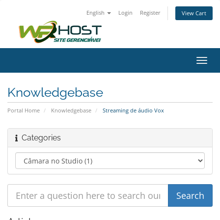
English
Login
Register
View Cart
Toggl
navig
Knowledgebase
Portal Home
Knowledgebase
Streaming de áudio Vox
Categories