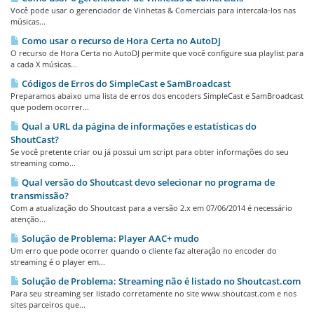
Você pode usar o gerenciador de Vinhetas & Comerciais para intercala-los nas
músicas...
Como usar o recurso de Hora Certa no AutoDJ
O recurso de Hora Certa no AutoDJ permite que você configure sua playlist para
a cada X músicas...
Códigos de Erros do SimpleCast e SamBroadcast
Preparamos abaixo uma lista de erros dos encoders SimpleCast e SamBroadcast
que podem ocorrer...
Qual a URL da página de informações e estatísticas do
ShoutCast?
Se você pretente criar ou já possui um script para obter informações do seu
streaming como...
Qual versão do Shoutcast devo selecionar no programa de
transmissão?
Com a atualização do Shoutcast para a versão 2.x em 07/06/2014 é necessário
atenção...
Solução de Problema: Player AAC+ mudo
Um erro que pode ocorrer quando o cliente faz alteração no encoder do
streaming é o player em...
Solução de Problema: Streaming não é listado no Shoutcast.com
Para seu streaming ser listado corretamente no site www.shoutcast.com e nos
sites parceiros que...