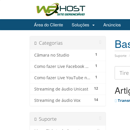
Área do Cliente
Soluções
Anúncios
Ba
Categorias
1
Câmara no Studio
Suporte
1
Como fazer Live Facebook no Streaming de Vídeo
1
Como fazer Live YouTube no Streaming de Vídeo
Art
12
Streaming de áudio Unicast
14
Streaming de áudio Vox
Transm
Suporte