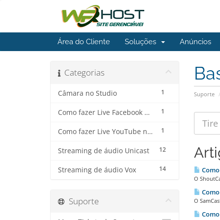
Área do Cliente
Soluções
Anúncios
Ba
Categorias
1
Câmara no Studio
Suporte
1
Como fazer Live Facebook no Streaming de Vídeo
1
Como fazer Live YouTube no Streaming de Vídeo
Art
12
Streaming de áudio Unicast
14
Streaming de áudio Vox
Como a
O ShoutCas
Como c
Suporte
O SamCast
Como 