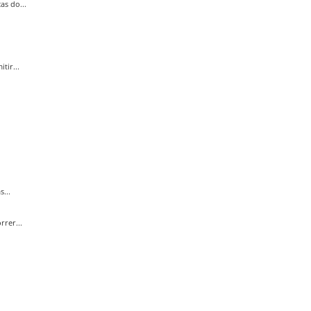
s do...
tir...
...
rer...