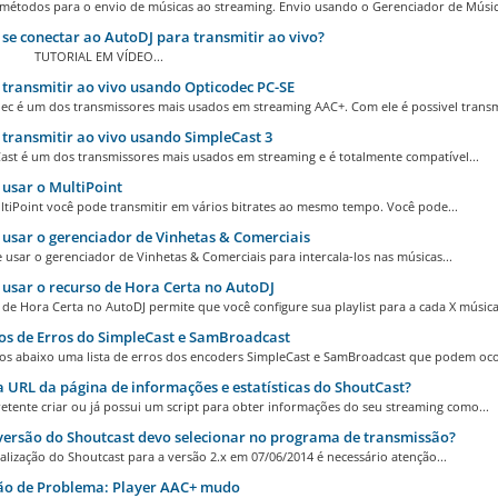
 métodos para o envio de músicas ao streaming. Envio usando o Gerenciador de Música
e conectar ao AutoDJ para transmitir ao vivo?
IAL EM VÍDEO...
ransmitir ao vivo usando Opticodec PC-SE
ec é um dos transmissores mais usados em streaming AAC+. Com ele é possivel transmi
ransmitir ao vivo usando SimpleCast 3
ast é um dos transmissores mais usados em streaming e é totalmente compatível...
usar o MultiPoint
tiPoint você pode transmitir em vários bitrates ao mesmo tempo. Você pode...
sar o gerenciador de Vinhetas & Comerciais
usar o gerenciador de Vinhetas & Comerciais para intercala-los nas músicas...
sar o recurso de Hora Certa no AutoDJ
de Hora Certa no AutoDJ permite que você configure sua playlist para a cada X músicas
s de Erros do SimpleCast e SamBroadcast
s abaixo uma lista de erros dos encoders SimpleCast e SamBroadcast que podem ocor
 URL da página de informações e estatísticas do ShoutCast?
etente criar ou já possui um script para obter informações do seu streaming como...
ersão do Shoutcast devo selecionar no programa de transmissão?
lização do Shoutcast para a versão 2.x em 07/06/2014 é necessário atenção...
ão de Problema: Player AAC+ mudo