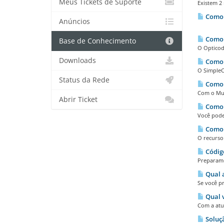
Meus Tickets de Suporte
Existem 2
Como s
Anúncios
TUTOR
Como t
Base de Conhecimento
O Opticod
Downloads
Como t
O SimpleC
Status da Rede
Como 
Com o Mul
Abrir Ticket
Como u
Você pode 
Como u
O recurso 
Código
Preparamo
Qual a
Se você pr
Qual v
Com a atua
Soluç