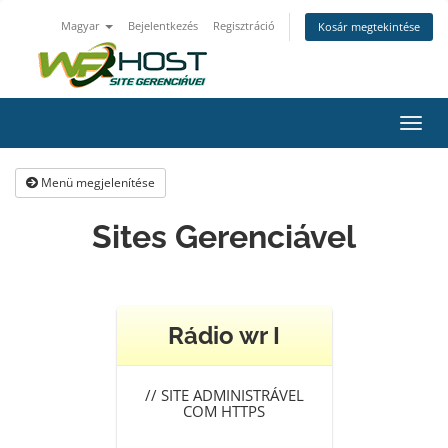
Magyar
Bejelentkezés
Regisztráció
Kosár megtekintése
Váltá
a
navig
Menü megjelenítése
Sites Gerenciável
Rádio wr I
//
SITE ADMINISTRÁVEL
COM HTTPS