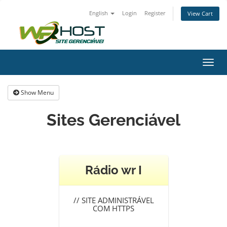
English
Login
Register
View Cart
Toggl
navig
Show Menu
Sites Gerenciável
Rádio wr I
//
SITE ADMINISTRÁVEL
COM HTTPS