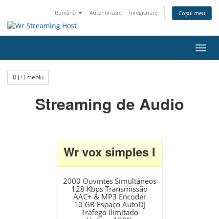
Română
Autentificare
Înregistrare
Coșul meu
Navi
Toggl
[+] meniu
Streaming de Audio
Wr vox simples I
2000 Ouvintes Simultâneos
128 Kbps Transmissão
AAC+ & MP3 Encoder
10 GB Espaço AutoDJ
Tráfego Ilimitado