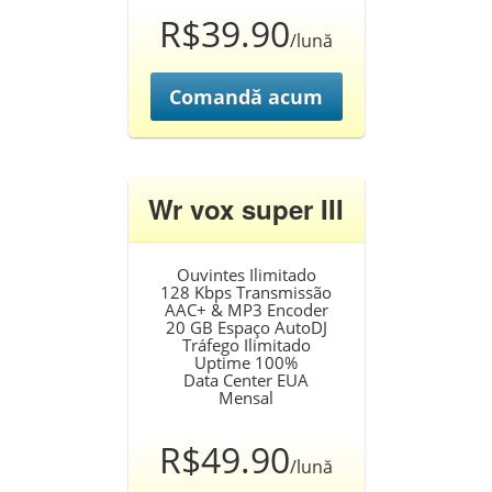
R$39.90
/lună
Comandă acum
Wr vox super III
Ouvintes Ilimitado
128 Kbps Transmissão
AAC+ & MP3 Encoder
20 GB Espaço AutoDJ
Tráfego Ilimitado
Uptime 100%
Data Center EUA
Mensal
R$49.90
/lună