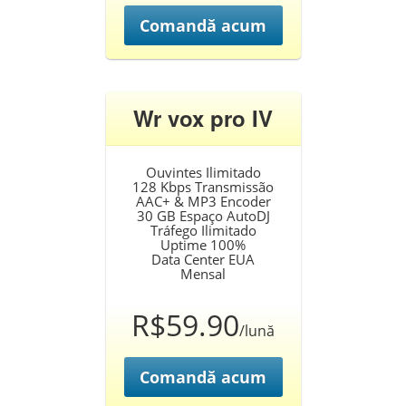
Comandă acum
Wr vox pro IV
Ouvintes Ilimitado
128 Kbps Transmissão
AAC+ & MP3 Encoder
30 GB Espaço AutoDJ
Tráfego Ilimitado
Uptime 100%
Data Center EUA
Mensal
R$59.90
/lună
Comandă acum