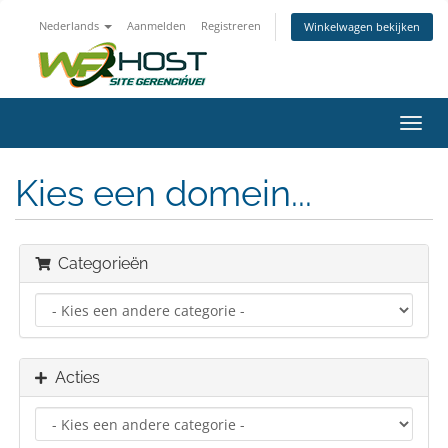
Nederlands
Aanmelden
Registreren
Winkelwagen bekijken
Navig
in-/u
Kies een domein...
Categorieën
Acties