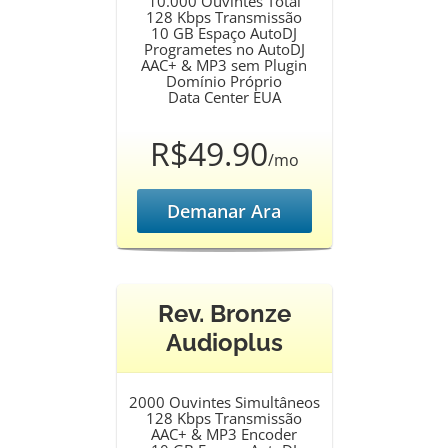
10.000 Ouvintes Total
128 Kbps Transmissão
10 GB Espaço AutoDJ
Programetes no AutoDJ
AAC+ & MP3 sem Plugin
Domínio Próprio
Data Center EUA
R$49.90
/mo
Demanar Ara
Rev. Bronze
Audioplus
2000 Ouvintes Simultâneos
128 Kbps Transmissão
AAC+ & MP3 Encoder