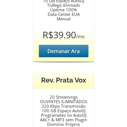
10 GB Espaço AutoDJ
Tráfego Ilimitado
Uptime 100%
Data Center EUA
Mensal
R$39.90
/mo
Demanar Ara
Rev. Prata Vox
20 Streamings
OUVINTES ILIMNITADOS
320 Kbps Transmissão
100 GB Espaço AutoDJ
Programetes no AutoDJ
AAC+ & MP3 sem Plugin
Domínio Próprio