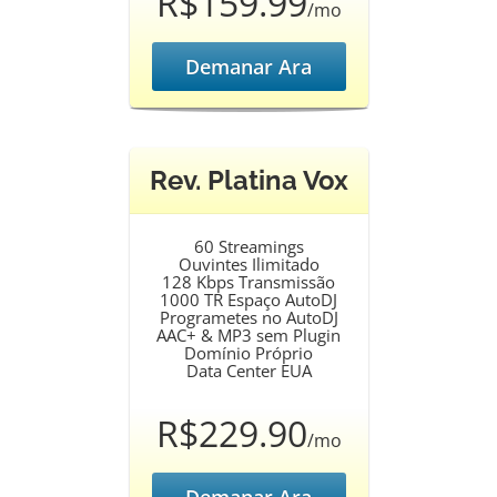
R$159.99
/mo
Demanar Ara
Rev. Platina Vox
60 Streamings
Ouvintes Ilimitado
128 Kbps Transmissão
1000 TR Espaço AutoDJ
Programetes no AutoDJ
AAC+ & MP3 sem Plugin
Domínio Próprio
Data Center EUA
R$229.90
/mo