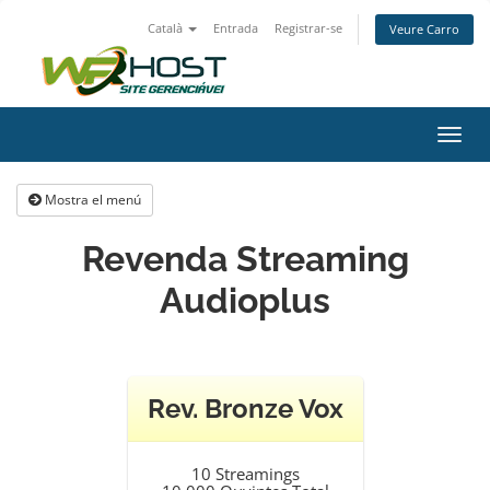
Català
Entrada
Registrar-se
Veure Carro
Canv
la
nave
Mostra el menú
Revenda Streaming
Audioplus
Rev. Bronze Vox
10 Streamings