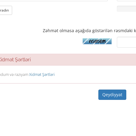
aradın
Zəhmət olmasa aşağıda göstərilən rəsmdəki k
dmət Şərtləri
dum və razıyam
Xidmət Şərtləri