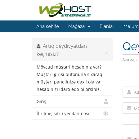
Ana səhifə
Mağaza
Elanlar
Məluma
Qe
Artıq qeydiyyatdan
keçmisiz?
Azerbaija
Mövcud müştəri hesabınız var?
Müştəri girişi butonuna sıxaraq
müştəri panelinizə daxil ola və
hesabınızı idarə edə bilərsiniz.
Giriş
İtirilmiş şifrə yenilənməsi