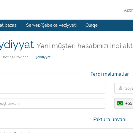
Azer
t bazası
Server/Şəbəkə vəziyyəti
Əlaqə
ydiyyat
Yeni müştəri hesabınızı indi aktiv
n Hosting Provider
Qeydiyyat
Fərdi məlumatlar
+55
Faktura ünvanı