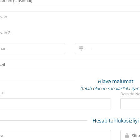
Əlavə məlumat
(tələb olunan sahələr* ilə işarə
 *
Data de N
Hesab təhlükəsizliyi