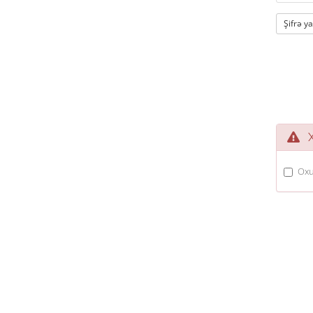
Şifrə y
Xi
Oxu