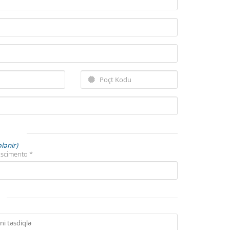
lənir)
ascimento *