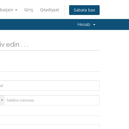
baijani
Giriş
Qeydiyyat
Səbətə bax
Hesab
 edin . . .