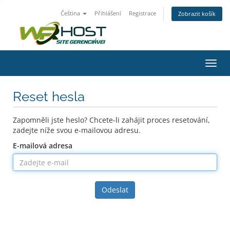
Čeština
Přihlášení
Registrace
Zobrazit košík
Přep
navig
Reset hesla
Zapomněli jste heslo? Chcete-li zahájit proces resetování,
zadejte níže svou e-mailovou adresu.
E-mailová adresa
Odeslat